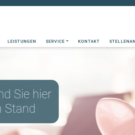
 STEUERBERATUNGSGESELLSCHAFT MBH
LEISTUNGEN
SERVICE
KONTAKT
STELLENA
nd Sie hier
n Stand